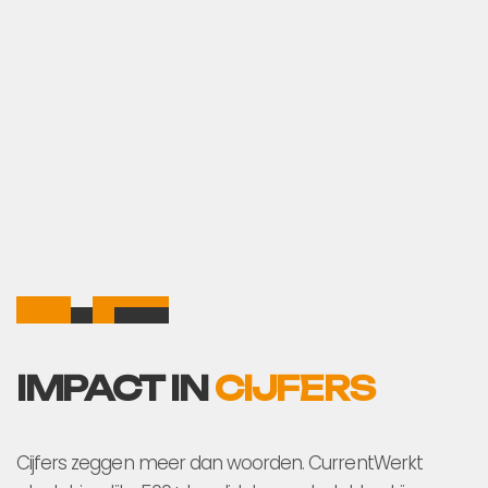
SOCIALE IMPACT OP MAAT
Samen bouwen aan een toekomst waar
iedereen een plek heeft.
IMPACT IN
CIJFERS
Cijfers zeggen meer dan woorden. CurrentWerkt